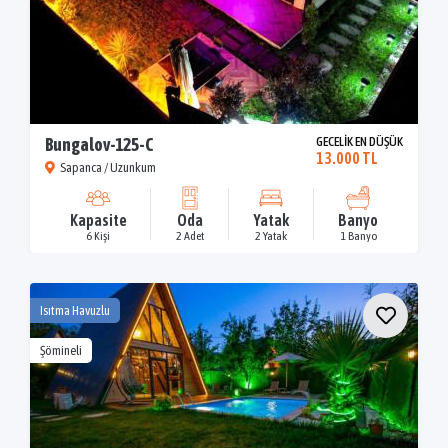
Bungalov-125-C
GECELİK EN DÜŞÜK
13.000 TL
Sapanca / Uzunkum
Kapasite
Oda
Yatak
Banyo
6 Kişi
2 Adet
2 Yatak
1 Banyo
Isıtma Havuzlu
Şömineli