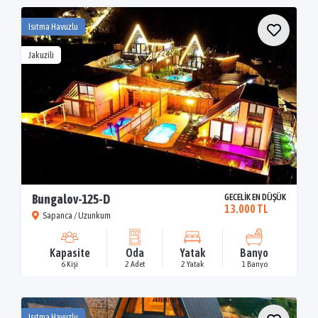
Isıtma Havuzlu
Jakuzili
Bungalov-125-D
GECELİK EN DÜŞÜK
13.000 TL
Sapanca / Uzunkum
Kapasite
Oda
Yatak
Banyo
6 Kişi
2 Adet
2 Yatak
1 Banyo
Isıtma Havuzlu