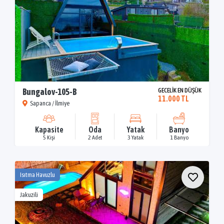
Bungalov-105-B
GECELİK EN DÜŞÜK
11.000 TL
Sapanca / İlmiye
Kapasite
Oda
Yatak
Banyo
5 Kişi
2 Adet
3 Yatak
1 Banyo
Isıtma Havuzlu
Jakuzili