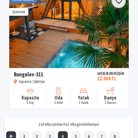
Şömineli
Bungalov-311
GECELİK EN DÜŞÜK
12.000 TL
Sapanca / Şükriye
Kapasite
Oda
Yatak
Banyo
5 Kişi
2 Adet
1 Yatak
1 Banyo
110 villa içinden 0-12 villa görüntüleniyor.
1
2
3
4
5
6
7
8