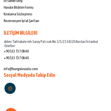
Ev Sahibi Girişi
Havale Bildirim Formu
Kiralama Sözleşmesi
Rezervasyon İptal Şartları
İLETİŞİM BİLGİLERİ
Adres:
Tahtakale mh.Saray Patı sok.No:1/5/21 34320 Avcılar/İstanbul
Telefon:
+90 533 737 08 40
+90 533 737 08 40
Mail:
info@bungalovyolu.com
Sosyal Medyada Takip Edin