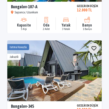
Bungalov-107-A
GECELİK EN DÜŞÜK
12.000 TL
Sapanca / Uzunkum
Kapasite
Oda
Yatak
Banyo
5 Kişi
2 Adet
3 Yatak
1 Banyo
Isıtma Havuzlu
Jakuzili
Bungalov-345
GECELİK EN DÜŞÜK