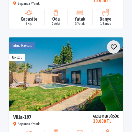
10.000 TL
Sapanca / Yanık
Kapasite
Oda
Yatak
Banyo
6 Kişi
2 Adet
3 Yatak
1 Banyo
Isıtma Havuzlu
Jakuzili
Villa-197
GECELİK EN DÜŞÜK
10.000 TL
Sapanca / Yanık