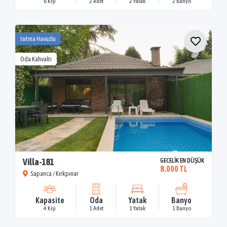
6 Kişi
2 Adet
2 Yatak
2 Banyo
Isıtma Havuzlu
Oda Kahvaltı
Villa-181
GECELİK EN DÜŞÜK
8.000 TL
Sapanca / Kırkpınar
Kapasite
Oda
Yatak
Banyo
4 Kişi
1 Adet
1 Yatak
1 Banyo