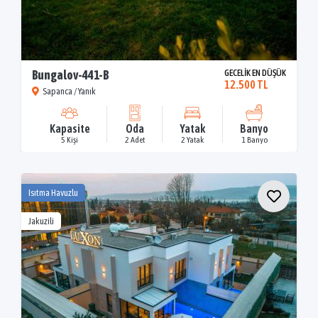
Bungalov-441-B
GECELİK EN DÜŞÜK
12.500 TL
Sapanca / Yanık
Kapasite
Oda
Yatak
Banyo
5 Kişi
2 Adet
2 Yatak
1 Banyo
Isıtma Havuzlu
Jakuzili