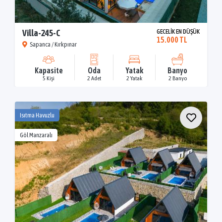
Villa-245-C
GECELİK EN DÜŞÜK
15.000 TL
Sapanca / Kırkpınar
Kapasite
Oda
Yatak
Banyo
5 Kişi
2 Adet
2 Yatak
2 Banyo
Isıtma Havuzlu
Göl Manzaralı