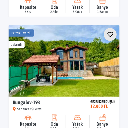
Kapasite
Oda
Yatak
Banyo
6 Kişi
2 Adet
3 Yatak
1 Banyo
Isıtma Havuzlu
Jakuzili
Bungalov-193
GECELİK EN DÜŞÜK
12.000 TL
Sapanca / Şükriye
Kapasite
Oda
Yatak
Banyo