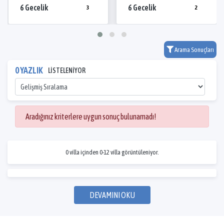
6 Gecelik
6 Gecelik
3
2
Arama Sonuçları
0 YAZLIK
LİSTELENİYOR
Aradığınız kriterlere uygun sonuç bulunamadı!
0 villa içinden 0-12 villa görüntüleniyor.
DEVAMINI OKU