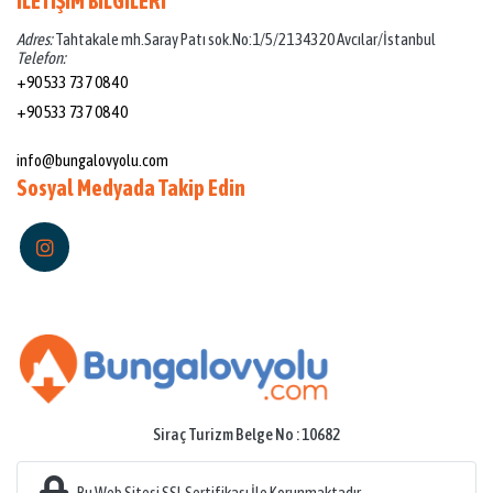
İLETİŞİM BİLGİLERİ
Adres:
Tahtakale mh.Saray Patı sok.No:1/5/21 34320 Avcılar/İstanbul
Telefon:
+90 533 737 08 40
+90 533 737 08 40
Mail:
info@bungalovyolu.com
Sosyal Medyada Takip Edin
Siraç Turizm Belge No : 10682
Bu Web Sitesi SSL Sertifikası İle Korunmaktadır.