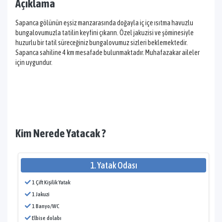
Açıklama
Sapanca gölünün eşsiz manzarasında doğayla iç içe ısıtma havuzlu
bungalovumuzla tatilin keyfini çıkarın. Özel jakuzisi ve şöminesiyle
huzurlu bir tatil süreceğiniz bungalovumuz sizleri beklemektedir.
Sapanca sahiline 4 km mesafade bulunmaktadır. Muhafazakar aileler
için uygundur.
Kim Nerede Yatacak ?
1. Yatak Odası
1 Çift Kişilik Yatak
1 Jakuzi
1 Banyo/WC
Elbise dolabı