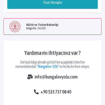
Fiyat Hesapla
Kültür ve Turizm Bakanlığı
Belge No : 54-320
Yardıma mı ihtiyacınız var ?
Detaylı bilgi almak için lütfen aşağıdaki telefon
numaralarından
"Bungalov-106"
ev kodu ile bize ulaşın.
info@bungalovyolu.com
+90 533 737 08 40