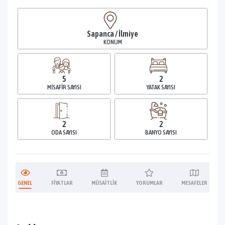
Sapanca / İlmiye
KONUM
5
2
MISAFIR SAYISI
YATAK SAYISI
2
2
ODA SAYISI
BANYO SAYISI
GENEL
FIYATLAR
MÜSAITLIK
YORUMLAR
MESAFELER