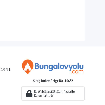
o:1/5/21
Siraç Turizm Belge No : 10682
Bu Web Sitesi SSL Sertifikası İle
Korunmaktadır.