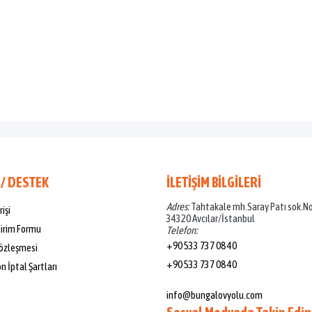
 / DESTEK
İLETİŞİM BİLGİLERİ
Adres:
Tahtakale mh.Saray Patı sok.N
rişi
34320 Avcılar/İstanbul
dirim Formu
Telefon:
+90 533 737 08 40
özleşmesi
+90 533 737 08 40
 İptal Şartları
Mail:
info@bungalovyolu.com