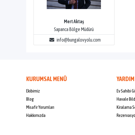
Mert Aktaş
Sapanca Bölge Müdürü
info@bungalovyolu.com
KURUMSAL MENÜ
YARDIM
Ekibimiz
Ev Sahibi Gi
Blog
Havale Bil
Misafir Yorumları
Kiralama S
Hakkımızda
Rezervasyon