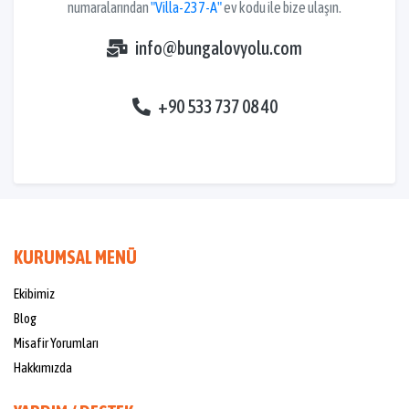
numaralarından
"Villa-237-A"
ev kodu ile bize ulaşın.
info@bungalovyolu.com
+90 533 737 08 40
KURUMSAL MENÜ
Ekibimiz
Blog
Misafir Yorumları
Hakkımızda