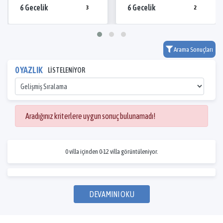
6 Gecelik
6 Gecelik
3
2
Arama Sonuçları
0 YAZLIK
LİSTELENİYOR
Aradığınız kriterlere uygun sonuç bulunamadı!
0 villa içinden 0-12 villa görüntüleniyor.
DEVAMINI OKU