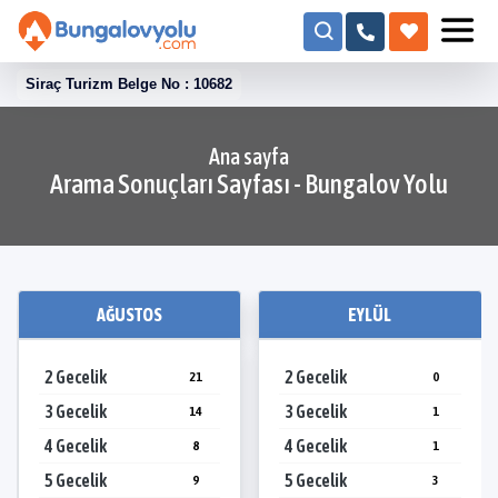
Siraç Turizm Belge No : 10682
Ana sayfa
Arama Sonuçları Sayfası - Bungalov Yolu
AĞUSTOS
EYLÜL
2 Gecelik
2 Gecelik
21
0
3 Gecelik
3 Gecelik
14
1
4 Gecelik
4 Gecelik
8
1
5 Gecelik
5 Gecelik
9
3