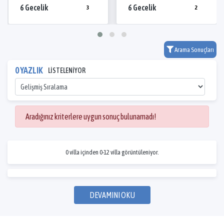
6 Gecelik
6 Gecelik
3
2
Arama Sonuçları
0 YAZLIK
LİSTELENİYOR
Aradığınız kriterlere uygun sonuç bulunamadı!
0 villa içinden 0-12 villa görüntüleniyor.
DEVAMINI OKU