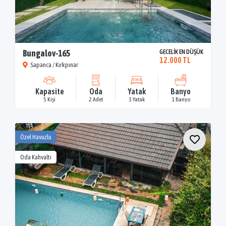
Bungalov-165
GECELİK EN DÜŞÜK
12.000 TL
Sapanca / Kırkpınar
Kapasite
Oda
Yatak
Banyo
5 Kişi
2 Adet
3 Yatak
1 Banyo
Özel Havuzlu
Oda Kahvaltı