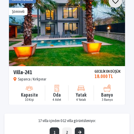
Şömineli
Villa-241
GECELİK EN DÜŞÜK
18.000 TL
Sapanca / Kırkpınar
Kapasite
Oda
Yatak
Banyo
10 Kişi
4 Adet
4 Yatak
3 Banyo
17 villa içinden 0-12 villa görüntüleniyor.
1
2