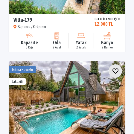
Villa-179
GECELİK EN DÜŞÜK
12.000 TL
Sapanca / Kırkpınar
Kapasite
Oda
Yatak
Banyo
5 Kişi
2 Adet
2 Yatak
2 Banyo
Isıtma Havuzlu
Jakuzili