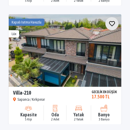
5 Kişi
2 Adet
2 Yatak
2 Banyo
Kapalı Isıtma Havuzlu
Lüx
Villa-210
GECELİK EN DÜŞÜK
17.500 TL
Sapanca / Kırkpınar
Kapasite
Oda
Yatak
Banyo
5 Kişi
2 Adet
2 Yatak
3 Banyo