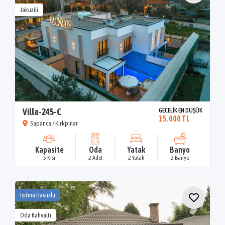
Jakuzili
Villa-245-C
GECELİK EN DÜŞÜK
15.000 TL
Sapanca / Kırkpınar
Kapasite
Oda
Yatak
Banyo
5 Kişi
2 Adet
2 Yatak
2 Banyo
Isıtma Havuzlu
Oda Kahvaltı