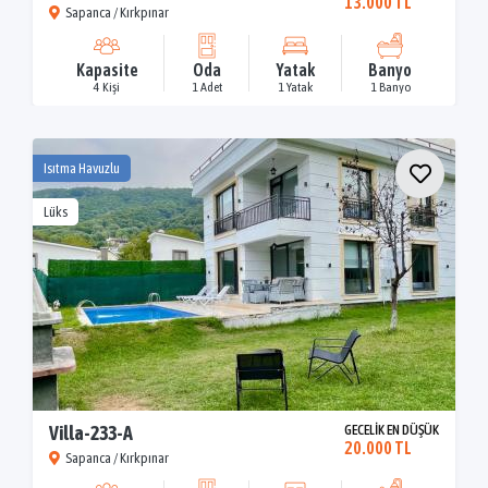
13.000 TL
Sapanca / Kırkpınar
Kapasite
Oda
Yatak
Banyo
4 Kişi
1 Adet
1 Yatak
1 Banyo
Isıtma Havuzlu
Lüks
Villa-233-A
GECELİK EN DÜŞÜK
20.000 TL
Sapanca / Kırkpınar