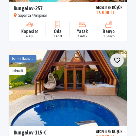
Bungalov-257
GECELİK EN DÜŞÜK
16.000 TL
Sapanca / Kırkpınar
Kapasite
Oda
Yatak
Banyo
4 Kişi
2 Adet
3 Yatak
1 Banyo
Isıtma Havuzlu
Jakuzili
Bungalov-115-C
GECELİK EN DÜŞÜK