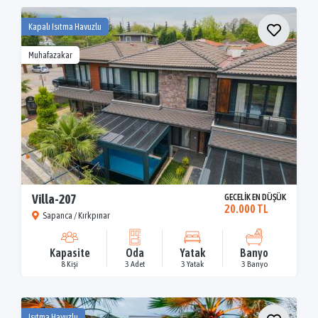
Kapalı Isıtma Havuzlu
Muhafazakar
Villa-207
GECELİK EN DÜŞÜK
20.000 TL
Sapanca / Kırkpınar
Kapasite
Oda
Yatak
Banyo
8 Kişi
3 Adet
3 Yatak
3 Banyo
Isıtma Havuzlu