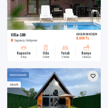
Villa-180
GECELİK EN DÜŞÜK
8.000 TL
Sapanca / Kırkpınar
Kapasite
Oda
Yatak
Banyo
4 Kişi
1 Adet
1 Yatak
1 Banyo
Isıtma Havuzlu
Jakuzili