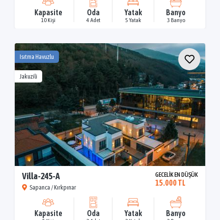
Kapasite
Oda
Yatak
Banyo
10 Kişi
4 Adet
5 Yatak
3 Banyo
Isıtma Havuzlu
Jakuzili
Villa-245-A
GECELİK EN DÜŞÜK
15.000 TL
Sapanca / Kırkpınar
Kapasite
Oda
Yatak
Banyo