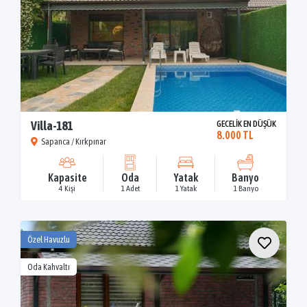
Villa-181
GECELİK EN DÜŞÜK
8.000 TL
Sapanca / Kırkpınar
Kapasite
Oda
Yatak
Banyo
4 Kişi
1 Adet
1 Yatak
1 Banyo
Özel Havuzlu
Oda Kahvaltı