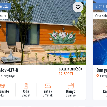
avuzlu
Isıtma 
altı
Oda Kah
lov-417-B
GECELİK EN DÜŞÜK
Bung
12.500 TL
e / Maşukiye
Karte
pasite
Oda
Yatak
Banyo
Ka
6 Kişi
2 Adet
3 Yatak
1 Banyo