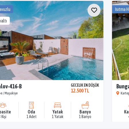
avuzlu
Isıtma 
altı
lov-416-B
GECELİK EN DÜŞÜK
Bunga
12.500 TL
e / Maşukiye
Karte
pasite
Oda
Yatak
Banyo
Ka
3 Kişi
1 Adet
1 Yatak
1 Banyo