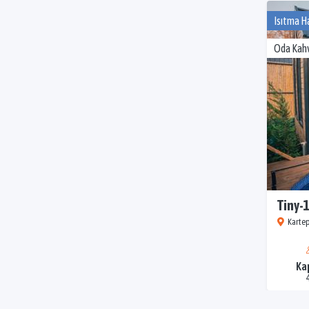
Isıtma H
Oda Kahv
Tiny-
Kartep
Ka