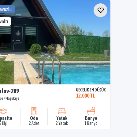
Havuzlu
valtı
alov-209
GECELİK EN DÜŞÜK
12.000 TL
pe / Maşukiye
pasite
Oda
Yatak
Banyo
5 Kişi
2 Adet
2 Yatak
1 Banyo