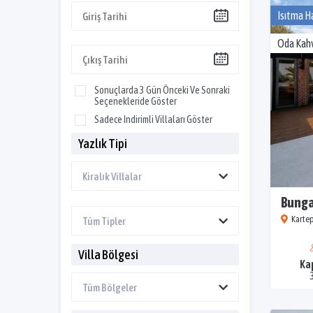
Isıtma H
Oda Kahv
Sonuçlarda 3 Gün Önceki Ve Sonraki
Seçenekleride Göster
Sadece Indirimli Villaları Göster
Yazlık Tipi
Bunga
Kartep
Villa Bölgesi
Ka