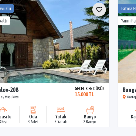
avuzlu
Isıtma 
altı
Yarım P
lov-208
GECELİK EN DÜŞÜK
Bunga
15.000 TL
e / Maşukiye
Karte
pasite
Oda
Yatak
Banyo
Ka
8 Kişi
3 Adet
3 Yatak
2 Banyo