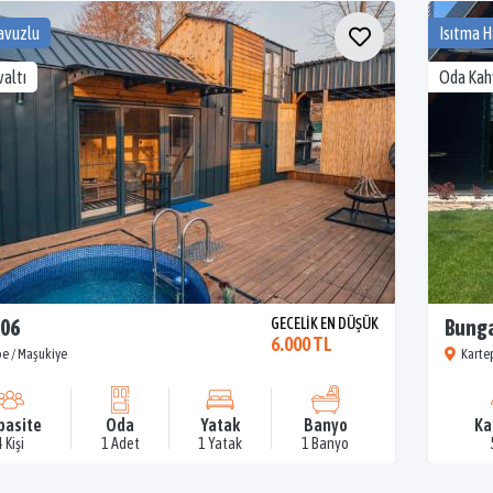
avuzlu
Isıtma 
altı
Oda Kah
106
GECELİK EN DÜŞÜK
Bung
6.000 TL
e / Maşukiye
Karte
pasite
Oda
Yatak
Banyo
Ka
4 Kişi
1 Adet
1 Yatak
1 Banyo