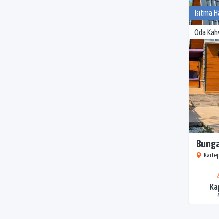
Isıtma H
Oda Kahv
Bunga
Kartep
Ka