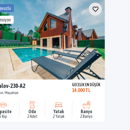
Havuzlu
ansiyon
lov-230-A2
GECELİK EN DÜŞÜK
14.000 TL
pe / Maşukiye
pasite
Oda
Yatak
Banyo
5 Kişi
2 Adet
2 Yatak
2 Banyo