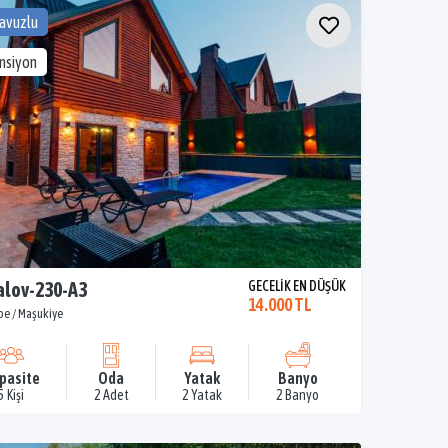
Havuzlu
ansiyon
lov-230-A3
GECELİK EN DÜŞÜK
14.000 TL
pe / Maşukiye
pasite
Oda
Yatak
Banyo
5 Kişi
2 Adet
2 Yatak
2 Banyo