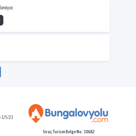
leniyor.
o:1/5/21
Siraç Turizm Belge No : 10682