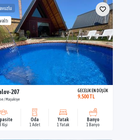
Havuzlu
valtı
alov-207
GECELİK EN DÜŞÜK
9.500 TL
pe / Maşukiye
pasite
Oda
Yatak
Banyo
3 Kişi
1 Adet
1 Yatak
1 Banyo