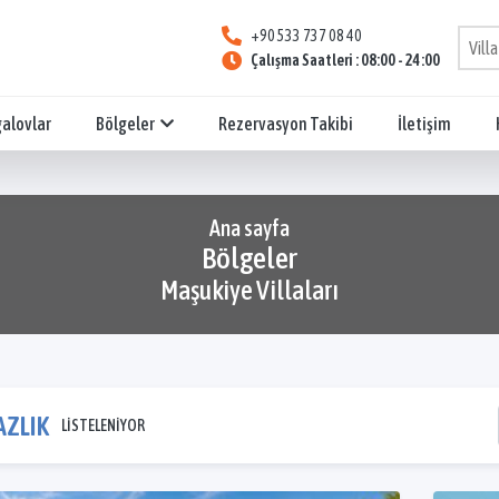
+90 533 737 08 40
Çalışma Saatleri : 08:00 - 24:00
galovlar
Bölgeler
Rezervasyon Takibi
İletişim
Ana sayfa
Bölgeler
Maşukiye Villaları
AZLIK
LİSTELENİYOR