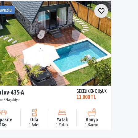
Havuzlu
lov-435-A
GECELİK EN DÜŞÜK
11.000 TL
pe / Maşukiye
pasite
Oda
Yatak
Banyo
4 Kişi
1 Adet
1 Yatak
1 Banyo