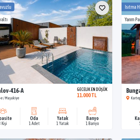
avuzlu
Isıtma 
altı
Yarım P
lov-416-A
GECELİK EN DÜŞÜK
Bunga
11.000 TL
e / Maşukiye
Karte
pasite
Oda
Yatak
Banyo
Ka
3 Kişi
1 Adet
1 Yatak
1 Banyo