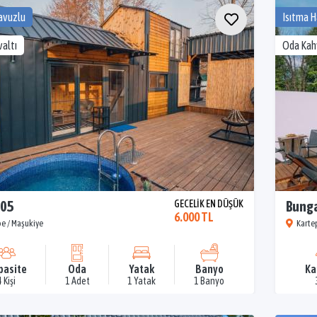
avuzlu
Isıtma 
altı
Oda Kah
105
GECELİK EN DÜŞÜK
Bunga
6.000 TL
e / Maşukiye
Karte
pasite
Oda
Yatak
Banyo
Ka
4 Kişi
1 Adet
1 Yatak
1 Banyo