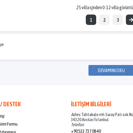
25 villa içinden 0-12 villa görüntü
1
2
3
iye
DEVAMINI OKU
 / DESTEK
İLETİŞİM BİLGİLERİ
Adres:
Tahtakale mh.Saray Patı sok.N
rişi
34320 Avcılar/İstanbul
dirim Formu
Telefon:
+90 533 737 08 40
özleşmesi