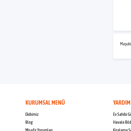
Maşuk
KURUMSAL MENÜ
YARDIM
Ekibimiz
Ev Sahibi Gi
Blog
Havale Bil
Misafir Yorumları
Kiralama S