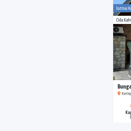
Isıtma H
Oda Kahv
Bunga
Kartep
Ka