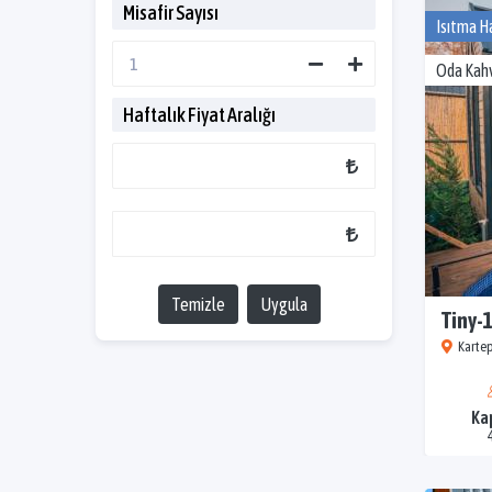
Misafir Sayısı
Isıtma H
Oda Kahv
Haftalık Fiyat Aralığı
Temizle
Uygula
Tiny-
Kartep
Ka