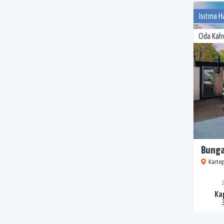
Isıtma H
Oda Kahv
Bunga
Kartep
Ka