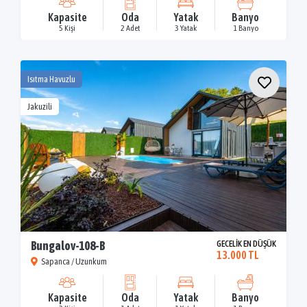
Kapasite
Oda
Yatak
Banyo
5 Kişi
2 Adet
3 Yatak
1 Banyo
Isıtma Havuzlu
Jakuzili
Bungalov-108-B
GECELİK EN DÜŞÜK
13.000 TL
Sapanca / Uzunkum
Kapasite
Oda
Yatak
Banyo