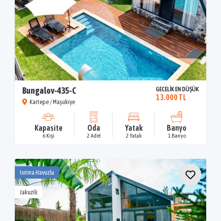
Bungalov-435-C
GECELİK EN DÜŞÜK
13.000 TL
Kartepe / Maşukiye
Kapasite
Oda
Yatak
Banyo
6 Kişi
2 Adet
2 Yatak
1 Banyo
Isıtma Havuzlu
Jakuzili