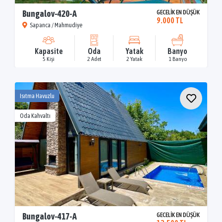
Bungalov-420-A
GECELİK EN DÜŞÜK
9.000 TL
Sapanca / Mahmudiye
Kapasite
Oda
Yatak
Banyo
5 Kişi
2 Adet
2 Yatak
1 Banyo
Isıtma Havuzlu
Oda Kahvaltı
Bungalov-417-A
GECELİK EN DÜŞÜK