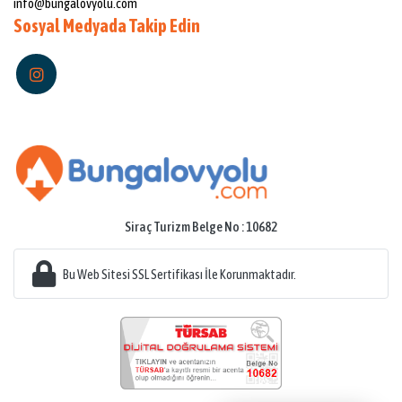
info@bungalovyolu.com
Sosyal Medyada Takip Edin
Sapanca’da kiralık bungalov
evler huzurlu ve özel bir tatil
imkanı sunar. Doğanın içerisinde yer almasının yanı sıra size
özel terasları, bahçeleri, havuz veya jakuzi gibi özellikleri ile
harika bir tatil imkanı sunmaktadır. İster arkadaşlarınız ile
ister sevdiğiniz kişiler ile isterseniz aileniz ile size rahat bir
tatil seçeneği sunmaktadır.
Sapanca’da hem doğa ile iç içe bir tatil yapabilirsiniz. İster
tüm gün havuz kenarında temiz hava ve kuş sesleri ile tatil
yapabilirsiniz. İsterseniz bisiklet turları, Göl turları, Doğa
Siraç Turizm Belge No : 10682
yürüyüşleri, piknik, ata binmek veya off road turlarına
katılmak gibi birçok tatil seçeneğini yapabilirsiniz.
Bu Web Sitesi SSL Sertifikası İle Korunmaktadır.
Bungalovların en güzel özelliği insanlardan uzak olarak tatil
yapmaktır. Diğer otellerde veya pansiyonlarda olduğu gibi
insanların içerisinde hareket etmek zorunda değilsiniz.
Sadece size özel ayrılmış bungalov alanında kendi
programınıza göre yaşayabilirsiniz.
Diğer otellere birçok kişinin arasında yapacağınız bir tatile