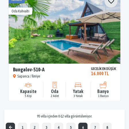
Oda Kahvaltı
Bungalov-510-A
GECELİK EN DÜŞÜK
16.000 TL
Sapanca / İlmiye
Kapasite
Oda
Yatak
Banyo
5 Kişi
2 Adet
3 Yatak
1 Banyo
95 villa içinden 0-12 villa görüntüleniyor.
1
2
3
4
5
6
7
8