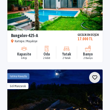
Bungalov-425-A
GECELİK EN DÜŞÜK
17.000 TL
Kartepe / Maşukiye
Kapasite
Oda
Yatak
Banyo
6 Kişi
2 Adet
2 Yatak
2 Banyo
Isıtma Havuzlu
Göl Manzaralı