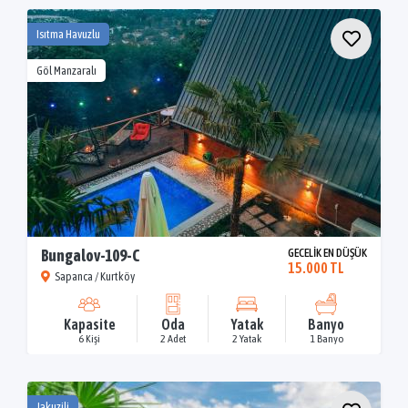
Isıtma Havuzlu
Göl Manzaralı
Bungalov-109-C
GECELİK EN DÜŞÜK
15.000 TL
Sapanca / Kurtköy
Kapasite
Oda
Yatak
Banyo
6 Kişi
2 Adet
2 Yatak
1 Banyo
Jakuzili