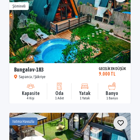
Şömineli
Bungalov-183
GECELİK EN DÜŞÜK
9.000 TL
Sapanca / Şükriye
Kapasite
Oda
Yatak
Banyo
4 Kişi
1 Adet
1 Yatak
1 Banyo
Isıtma Havuzlu