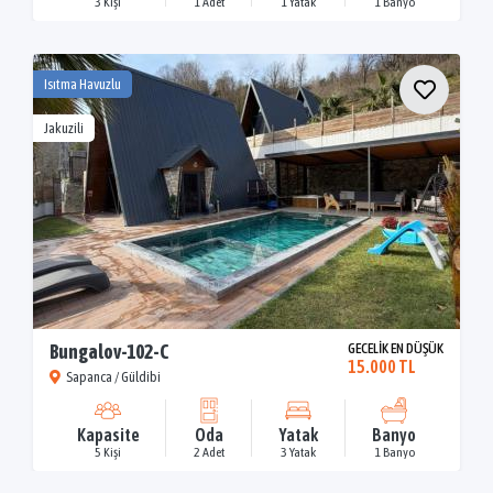
3 Kişi
1 Adet
1 Yatak
1 Banyo
Isıtma Havuzlu
Jakuzili
Bungalov-102-C
GECELİK EN DÜŞÜK
15.000 TL
Sapanca / Güldibi
Kapasite
Oda
Yatak
Banyo
5 Kişi
2 Adet
3 Yatak
1 Banyo