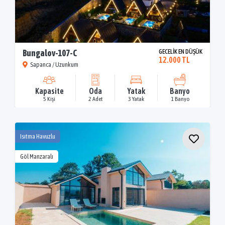
Bungalov-107-C
GECELİK EN DÜŞÜK
12.000 TL
Sapanca / Uzunkum
Kapasite
Oda
Yatak
Banyo
5 Kişi
2 Adet
3 Yatak
1 Banyo
Isıtma Havuzlu
Göl Manzaralı