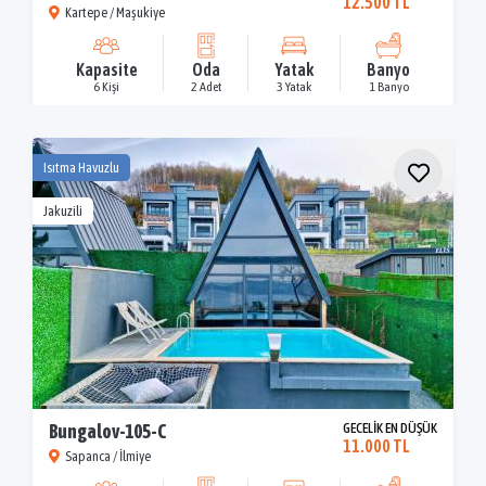
12.500 TL
Kartepe / Maşukiye
Kapasite
Oda
Yatak
Banyo
6 Kişi
2 Adet
3 Yatak
1 Banyo
Isıtma Havuzlu
Jakuzili
Bungalov-105-C
GECELİK EN DÜŞÜK
11.000 TL
Sapanca / İlmiye