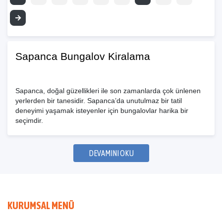
Sapanca Bungalov Kiralama
Sapanca, doğal güzellikleri ile son zamanlarda çok ünlenen
yerlerden bir tanesidir. Sapanca’da unutulmaz bir tatil
deneyimi yaşamak isteyenler için bungalovlar harika bir
seçimdir.
Sapanca bungalov evleri, diğer konaklama seçeneklerinden
farklı olarak bungalovların doğal malzemelerden yapılması
DEVAMINI OKU
ve modern tasarım ile geleneksel konaklamalardan farklıdır.
Bungalovlar iç mekanlarında güzel bir atmosfer oluşturmak
için doğal ahşaptan tasarlanarak yapılmıştır. Bungalov
evlerinin içerisi yüksek olması huzur vermektedir. Geniş
pencelerileri ile doğanın güzelliklerini göstermektedir.
KURUMSAL MENÜ
Sapanca’ya tatile gelenler hem doğa içerisinde olurlar hem