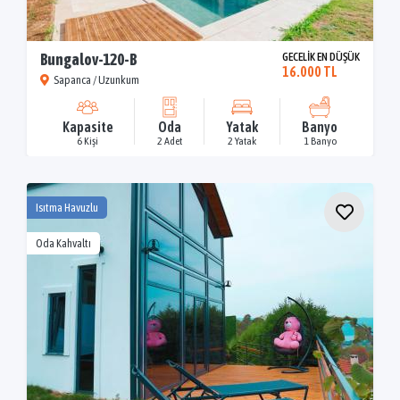
Bungalov-120-B
GECELİK EN DÜŞÜK
16.000 TL
Sapanca / Uzunkum
Kapasite
Oda
Yatak
Banyo
6 Kişi
2 Adet
2 Yatak
1 Banyo
Isıtma Havuzlu
Oda Kahvaltı