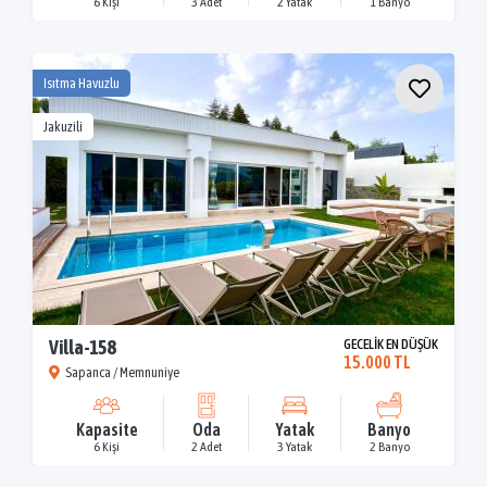
6 Kişi
3 Adet
2 Yatak
1 Banyo
Isıtma Havuzlu
Jakuzili
Villa-158
GECELİK EN DÜŞÜK
15.000 TL
Sapanca / Memnuniye
Kapasite
Oda
Yatak
Banyo
6 Kişi
2 Adet
3 Yatak
2 Banyo