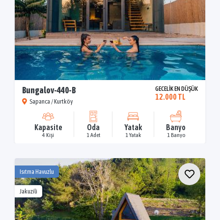
Bungalov-440-B
GECELİK EN DÜŞÜK
12.000 TL
Sapanca / Kurtköy
Kapasite
Oda
Yatak
Banyo
4 Kişi
1 Adet
1 Yatak
1 Banyo
Isıtma Havuzlu
Jakuzili