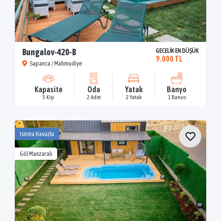
Bungalov-420-B
GECELİK EN DÜŞÜK
9.000 TL
Sapanca / Mahmudiye
Kapasite
Oda
Yatak
Banyo
5 Kişi
2 Adet
2 Yatak
1 Banyo
Isıtma Havuzlu
Göl Manzaralı