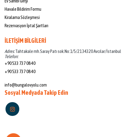
Ev Sahibi Girişi
Havale Bildirim Formu
Kiralama Sözleşmesi
Rezervasyon İptal Şartları
İLETİŞİM BİLGİLERİ
Adres:
Tahtakale mh.Saray Patı sok.No:1/5/21 34320 Avcılar/İstanbul
Telefon:
+90 533 737 08 40
+90 533 737 08 40
Mail:
info@bungalovyolu.com
Sosyal Medyada Takip Edin