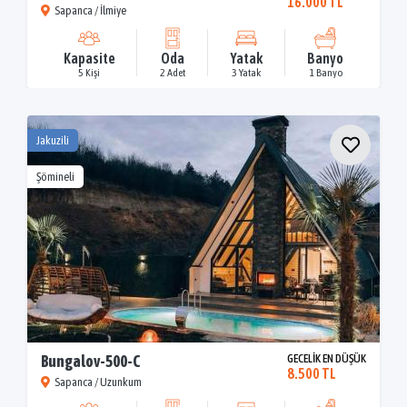
16.000 TL
Sapanca / İlmiye
Kapasite
Oda
Yatak
Banyo
5 Kişi
2 Adet
3 Yatak
1 Banyo
Jakuzili
Şömineli
Bungalov-500-C
GECELİK EN DÜŞÜK
8.500 TL
Sapanca / Uzunkum