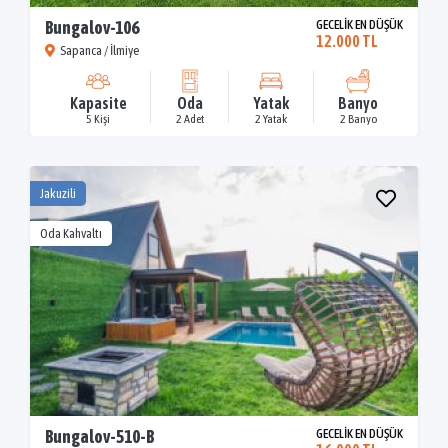
Bungalov-106
GECELİK EN DÜŞÜK
12.000 TL
Sapanca / İlmiye
Kapasite
Oda
Yatak
Banyo
5 Kişi
2 Adet
2 Yatak
2 Banyo
Jakuzili
Oda Kahvaltı
Bungalov-510-B
GECELİK EN DÜŞÜK