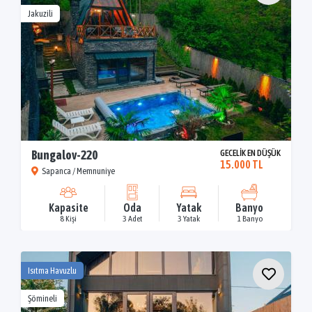
Jakuzili
Bungalov-220
GECELİK EN DÜŞÜK
15.000 TL
Sapanca / Memnuniye
Kapasite
Oda
Yatak
Banyo
8 Kişi
3 Adet
3 Yatak
1 Banyo
Isıtma Havuzlu
Şömineli