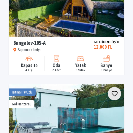
Bungalov-105-A
GECELİK EN DÜŞÜK
12.000 TL
Sapanca / İlmiye
Kapasite
Oda
Yatak
Banyo
4 Kişi
2 Adet
3 Yatak
1 Banyo
Isıtma Havuzlu
Göl Manzaralı