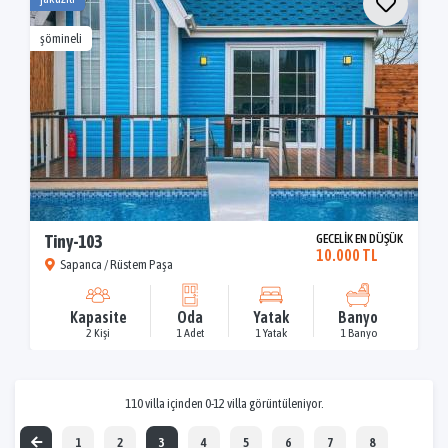
şömineli
Tiny-103
GECELİK EN DÜŞÜK
10.000 TL
Sapanca / Rüstem Paşa
Kapasite
Oda
Yatak
Banyo
2 Kişi
1 Adet
1 Yatak
1 Banyo
110 villa içinden 0-12 villa görüntüleniyor.
1
2
3
4
5
6
7
8