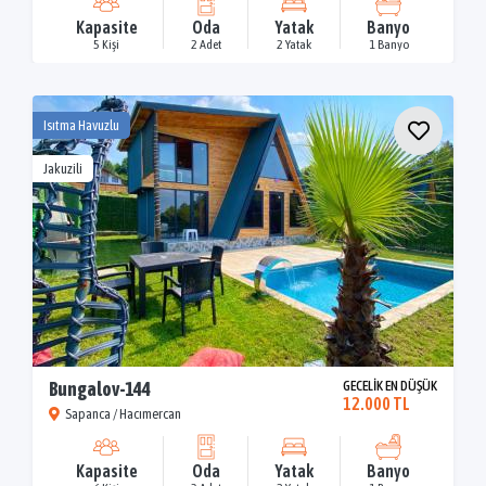
Kapasite
Oda
Yatak
Banyo
5 Kişi
2 Adet
2 Yatak
1 Banyo
Isıtma Havuzlu
Jakuzili
Bungalov-144
GECELİK EN DÜŞÜK
12.000 TL
Sapanca / Hacımercan
Kapasite
Oda
Yatak
Banyo