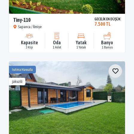
Tiny-110
GECELİK EN DÜŞÜK
7.500 TL
Sapanca / İlmiye
Kapasite
Oda
Yatak
Banyo
3 Kişi
1 Adet
1 Yatak
1 Banyo
Isıtma Havuzlu
jakuzili