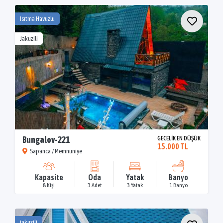
Isıtma Havuzlu
Jakuzili
Bungalov-221
GECELİK EN DÜŞÜK
15.000 TL
Sapanca / Memnuniye
Kapasite
Oda
Yatak
Banyo
8 Kişi
3 Adet
3 Yatak
1 Banyo
jakuzili