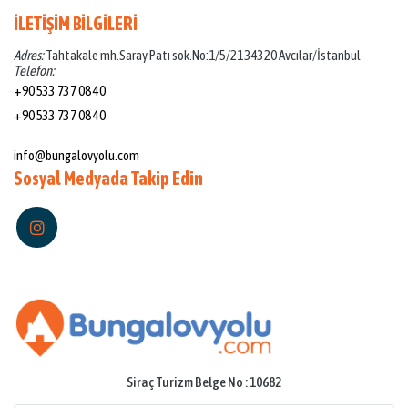
İLETİŞİM BİLGİLERİ
Adres:
Tahtakale mh.Saray Patı sok.No:1/5/21 34320 Avcılar/İstanbul
Telefon:
+90 533 737 08 40
+90 533 737 08 40
Mail:
info@bungalovyolu.com
Sosyal Medyada Takip Edin
Siraç Turizm Belge No : 10682