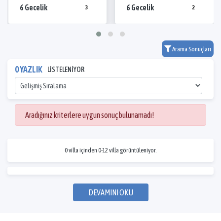
6 Gecelik
6 Gecelik
3
2
Arama Sonuçları
0 YAZLIK
LİSTELENİYOR
Aradığınız kriterlere uygun sonuç bulunamadı!
0 villa içinden 0-12 villa görüntüleniyor.
DEVAMINI OKU