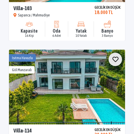
Villa-103
GECELİK EN DÜŞÜK
18.000 TL
Sapanca / Mahmudiye
Kapasite
Oda
Yatak
Banyo
16 Kişi
6 Adet
10 Yatak
3 Banyo
Isıtma Havuzlu
Göl Manzaralı
Villa-114
GECELİK EN DÜŞÜK