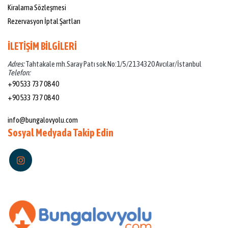
Kiralama Sözleşmesi
Rezervasyon İptal Şartları
İLETİŞİM BİLGİLERİ
Adres:
Tahtakale mh.Saray Patı sok.No:1/5/21 34320 Avcılar/İstanbul
Telefon:
+90 533 737 08 40
+90 533 737 08 40
Mail:
info@bungalovyolu.com
Sosyal Medyada Takip Edin