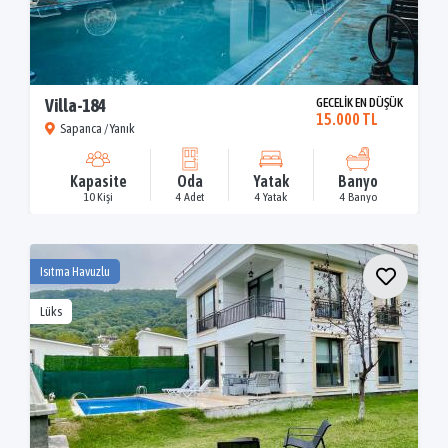
Villa-184
GECELİK EN DÜŞÜK
15.000 TL
Sapanca / Yanık
Kapasite
Oda
Yatak
Banyo
10 Kişi
4 Adet
4 Yatak
4 Banyo
Isıtma Havuzlu
Lüks