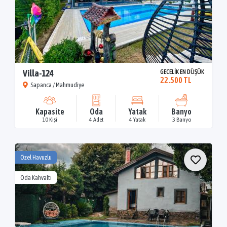
Villa-124
GECELİK EN DÜŞÜK
22.500 TL
Sapanca / Mahmudiye
Kapasite
Oda
Yatak
Banyo
10 Kişi
4 Adet
4 Yatak
3 Banyo
Özel Havuzlu
Oda Kahvaltı