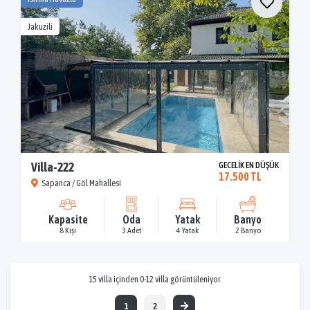
Jakuzili
Villa-222
GECELİK EN DÜŞÜK
17.500 TL
Sapanca / Göl Mahallesi
Kapasite
Oda
Yatak
Banyo
8 Kişi
3 Adet
4 Yatak
2 Banyo
15 villa içinden 0-12 villa görüntüleniyor.
1
2