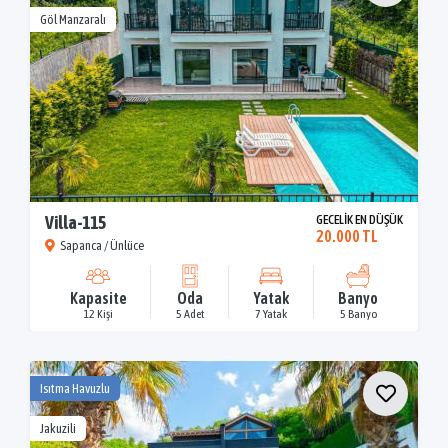
Göl Manzaralı
Villa-115
GECELİK EN DÜŞÜK
20.000 TL
Sapanca / Ünlüce
Kapasite
Oda
Yatak
Banyo
12 Kişi
5 Adet
7 Yatak
5 Banyo
Isıtma Havuzlu
Jakuzili