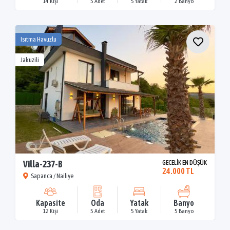
14 Kişi
5 Adet
5 Yatak
2 Banyo
Isıtma Havuzlu
Jakuzili
Villa-237-B
GECELİK EN DÜŞÜK
24.000 TL
Sapanca / Nailiye
Kapasite
Oda
Yatak
Banyo
12 Kişi
5 Adet
5 Yatak
5 Banyo