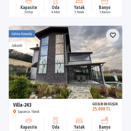
Kapasite
Oda
Yatak
Banyo
10 Kişi
4 Adet
5 Yatak
3 Banyo
Isıtma Havuzlu
Jakuzili
Villa-243
GECELİK EN DÜŞÜK
25.000 TL
Sapanca / Yanık
Kapasite
Oda
Yatak
Banyo