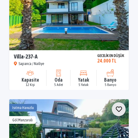
Villa-237-A
GECELİK EN DÜŞÜK
24.000 TL
Sapanca / Nailiye
Kapasite
Oda
Yatak
Banyo
12 Kişi
5 Adet
5 Yatak
5 Banyo
Isıtma Havuzlu
Göl Manzaralı