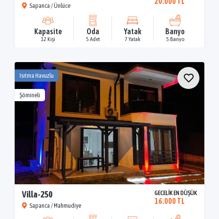
20.000 TL
Sapanca / Ünlüce
Kapasite
Oda
Yatak
Banyo
12 Kişi
5 Adet
7 Yatak
5 Banyo
Isıtma Havuzlu
Şömineli
Villa-250
GECELİK EN DÜŞÜK
16.000 TL
Sapanca / Mahmudiye