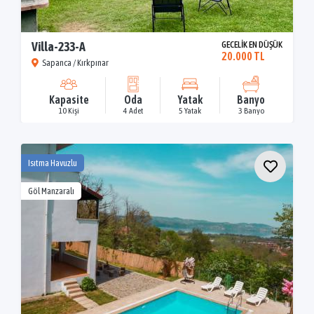
Villa-233-A
GECELİK EN DÜŞÜK
20.000 TL
Sapanca / Kırkpınar
Kapasite
Oda
Yatak
Banyo
10 Kişi
4 Adet
5 Yatak
3 Banyo
Isıtma Havuzlu
Göl Manzaralı