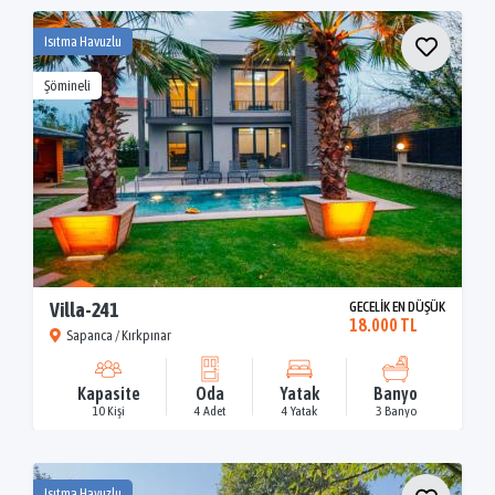
Isıtma Havuzlu
Şömineli
Villa-241
GECELİK EN DÜŞÜK
18.000 TL
Sapanca / Kırkpınar
Kapasite
Oda
Yatak
Banyo
10 Kişi
4 Adet
4 Yatak
3 Banyo
Isıtma Havuzlu